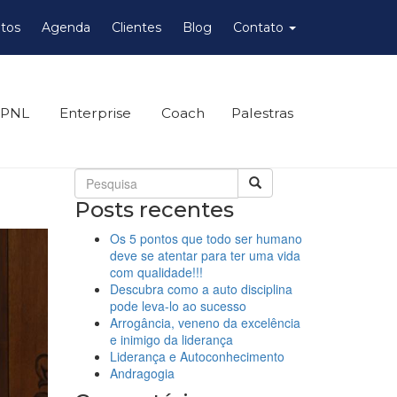
tos
Agenda
Clientes
Blog
Contato
 PNL
Enterprise
Coach
Palestras
Posts recentes
Os 5 pontos que todo ser humano
deve se atentar para ter uma vida
com qualidade!!!
Descubra como a auto disciplina
pode leva-lo ao sucesso
Arrogância, veneno da excelência
e inimigo da liderança
Liderança e Autoconhecimento
Andragogia