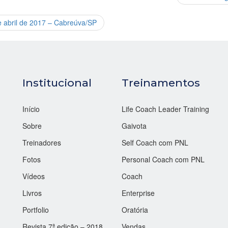
e abril de 2017 – Cabreúva/SP
Institucional
Treinamentos
Início
Life Coach Leader Training
Sobre
Gaivota
Treinadores
Self Coach com PNL
Fotos
Personal Coach com PNL
Vídeos
Coach
Livros
Enterprise
Portfolio
Oratória
Revista 7ª edição – 2018
Vendas