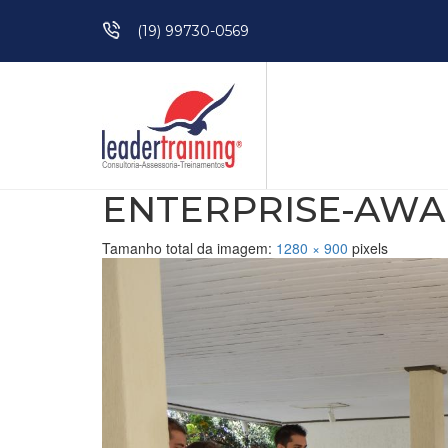
Pular para o conteúdo
(19) 99730-0569
ENTERPRISE-AWAL
Tamanho total da imagem:
1280
×
900
pixels