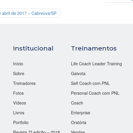
e abril de 2017 – Cabreúva/SP
Institucional
Treinamentos
Início
Life Coach Leader Training
Sobre
Gaivota
Treinadores
Self Coach com PNL
Fotos
Personal Coach com PNL
Vídeos
Coach
Livros
Enterprise
Portfolio
Oratória
Revista 7ª edição – 2018
Vendas