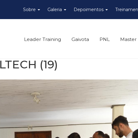
Sobre
Galeria
Depoimentos
Treinamen
Leader Training
Gaivota
PNL
Master
TECH (19)