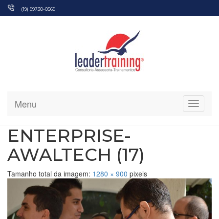
Pular
(19) 99730-0569
para
o
conteúdo
Menu
Alterna
ENTERPRISE-
AWALTECH (17)
Tamanho total da imagem:
1280
×
900
pixels