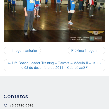
← Imagem anterior
Próxima imagem →
←
Life Coach Leader Training – Gaivota – Módulo II – 01, 02
e 03 de dezembro de 2011 – Cabreúva/SP
Contatos
19 99730-0569