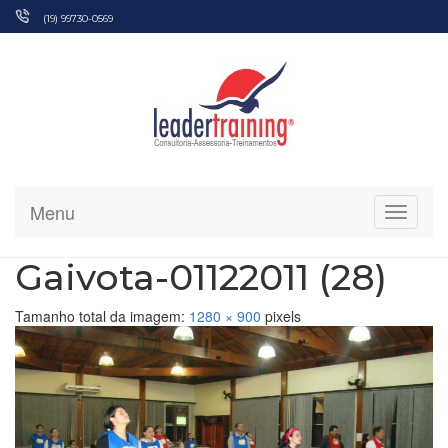
Pular
(19) 99730-0569
para
o
conteúdo
Menu
Alterna
Gaivota-01122011 (28)
Tamanho total da imagem:
1280
×
900
pixels