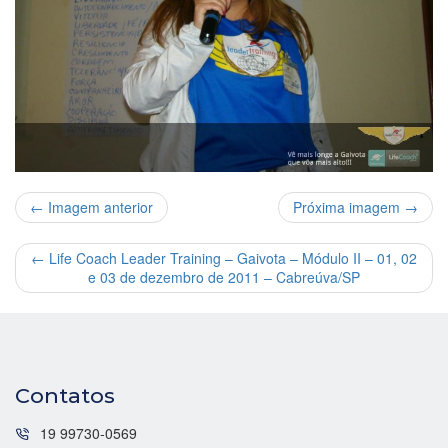
← Imagem anterior
Próxima imagem →
←
Life Coach Leader Training – Gaivota – Módulo II – 01, 02
e 03 de dezembro de 2011 – Cabreúva/SP
Contatos
19 99730-0569