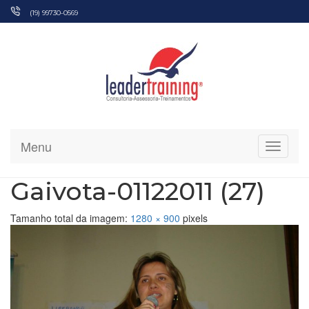
Pular
(19) 99730-0569
para
o
conteúdo
Menu
Alterna
Gaivota-01122011 (27)
Tamanho total da imagem:
1280
×
900
pixels