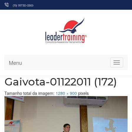
Pular
(19) 99730-0569
para
o
conteúdo
Menu
Alterna
Gaivota-01122011 (172)
Tamanho total da imagem:
1280
×
900
pixels