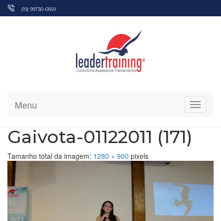
Pular
(19) 99730-0569
para
o
conteúdo
Menu
Alterna
Gaivota-01122011 (171)
Tamanho total da imagem:
1280
×
900
pixels