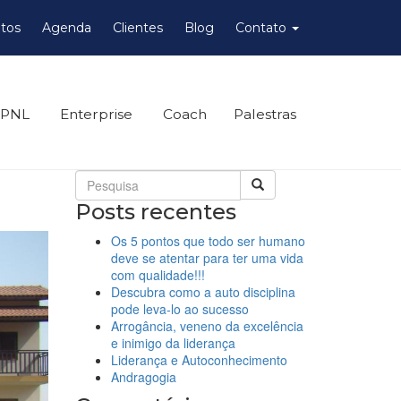
tos
Agenda
Clientes
Blog
Contato
 PNL
Enterprise
Coach
Palestras
Posts recentes
Os 5 pontos que todo ser humano
deve se atentar para ter uma vida
com qualidade!!!
Descubra como a auto disciplina
pode leva-lo ao sucesso
Arrogância, veneno da excelência
e inimigo da liderança
Liderança e Autoconhecimento
Andragogia