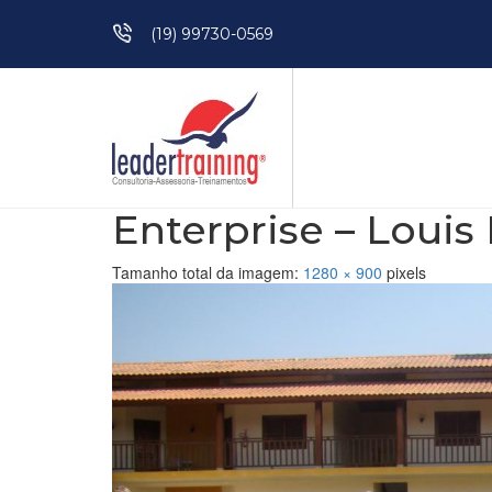
Pular para o conteúdo
(19) 99730-0569
Enterprise – Louis 
Tamanho total da imagem:
1280
×
900
pixels