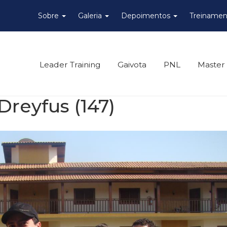
Sobre
Galeria
Depoimentos
Treinamen
Leader Training
Gaivota
PNL
Master
Dreyfus (147)