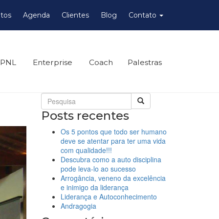
tos
Agenda
Clientes
Blog
Contato
 PNL
Enterprise
Coach
Palestras
Posts recentes
Os 5 pontos que todo ser humano
deve se atentar para ter uma vida
com qualidade!!!
Descubra como a auto disciplina
pode leva-lo ao sucesso
Arrogância, veneno da excelência
e inimigo da liderança
Liderança e Autoconhecimento
Andragogia