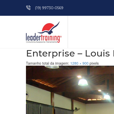
Pular para o conteúdo
(19) 99730-0569
Enterprise – Louis 
Tamanho total da imagem:
1280
×
900
pixels