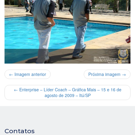
← Imagem anterior
Próxima imagem →
←
Enterprise – Líder Coach – Gráfica Mais – 15 e 16 de
agosto de 2009 – Itú/SP
Contatos