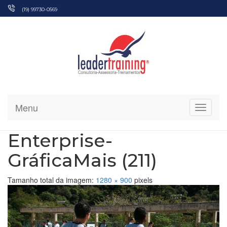
Pular
(19) 99730-0569
para
o
conteúdo
Menu
Alterna
Enterprise-
GráficaMais (211)
Tamanho total da imagem:
1280
×
900
pixels