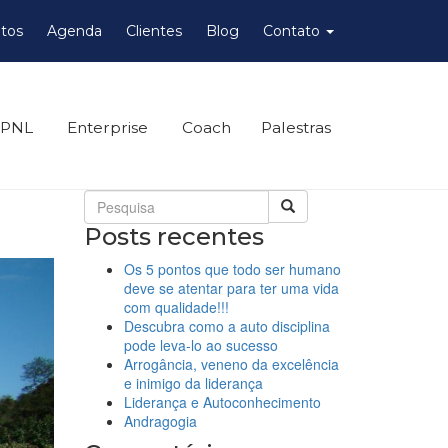
tos
Agenda
Clientes
Blog
Contato
 PNL
Enterprise
Coach
Palestras
Posts recentes
Os 5 pontos que todo ser humano
deve se atentar para ter uma vida
com qualidade!!!
Descubra como a auto disciplina
pode leva-lo ao sucesso
Arrogância, veneno da excelência
e inimigo da liderança
Liderança e Autoconhecimento
Andragogia