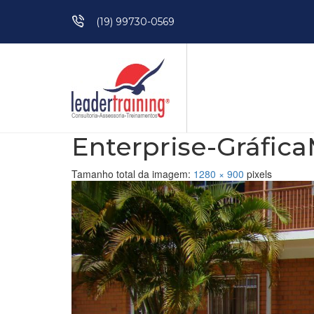
Pular para o conteúdo
(19) 99730-0569
Enterprise-Gráfica
Tamanho total da imagem:
1280
×
900
pixels