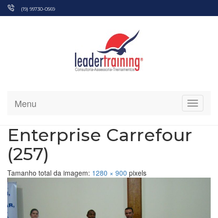
Pular
(19) 99730-0569
para
o
conteúdo
Menu
Alterna
Enterprise Carrefour
(257)
Tamanho total da imagem:
1280
×
900
pixels