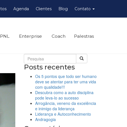
tos
Agenda
Clientes
Blog
Contato
 PNL
Enterprise
Coach
Palestras
Posts recentes
Os 5 pontos que todo ser humano
deve se atentar para ter uma vida
com qualidade!!!
Descubra como a auto disciplina
pode leva-lo ao sucesso
Arrogância, veneno da excelência
e inimigo da liderança
Liderança e Autoconhecimento
Andragogia