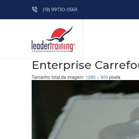
Pular para o conteúdo
(19) 99730-0569
Enterprise Carrefo
Tamanho total da imagem:
1280
×
900
pixels