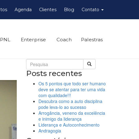
tos
Agenda
Clientes
Blog
Contato
 PNL
Enterprise
Coach
Palestras
Posts recentes
Os 5 pontos que todo ser humano
deve se atentar para ter uma vida
com qualidade!!!
Descubra como a auto disciplina
pode leva-lo ao sucesso
Arrogância, veneno da excelência
e inimigo da liderança
Liderança e Autoconhecimento
Andragogia