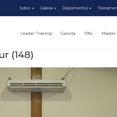
Sobre
Galeria
Depoimentos
Treinamen
Leader Training
Gaivota
PNL
Master
ur (148)