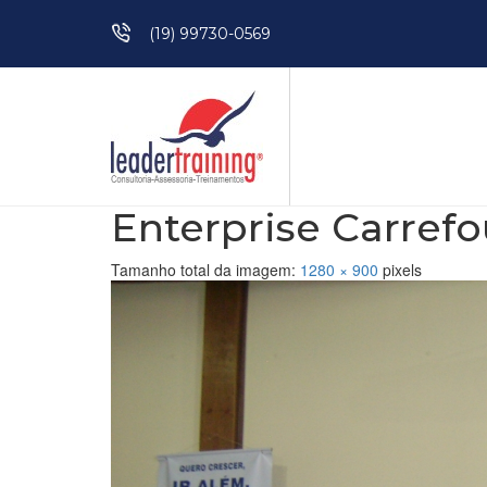
Pular para o conteúdo
(19) 99730-0569
Enterprise Carrefo
Tamanho total da imagem:
1280
×
900
pixels