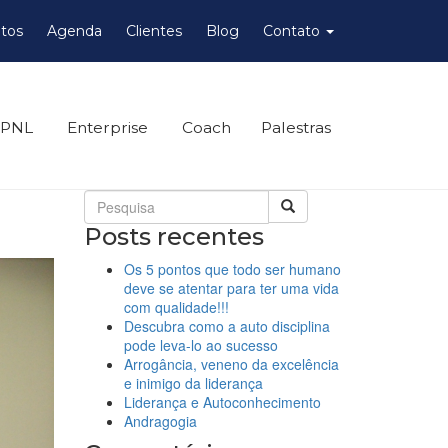
tos
Agenda
Clientes
Blog
Contato
 PNL
Enterprise
Coach
Palestras
Posts recentes
Os 5 pontos que todo ser humano
deve se atentar para ter uma vida
com qualidade!!!
Descubra como a auto disciplina
pode leva-lo ao sucesso
Arrogância, veneno da excelência
e inimigo da liderança
Liderança e Autoconhecimento
Andragogia