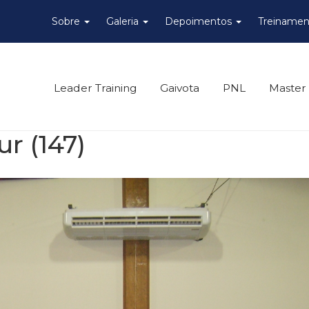
Sobre
Galeria
Depoimentos
Treinamen
Leader Training
Gaivota
PNL
Master
r (147)