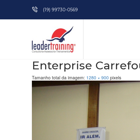
Pular para o conteúdo
(19) 99730-0569
Enterprise Carrefou
Tamanho total da imagem:
1280
×
900
pixels