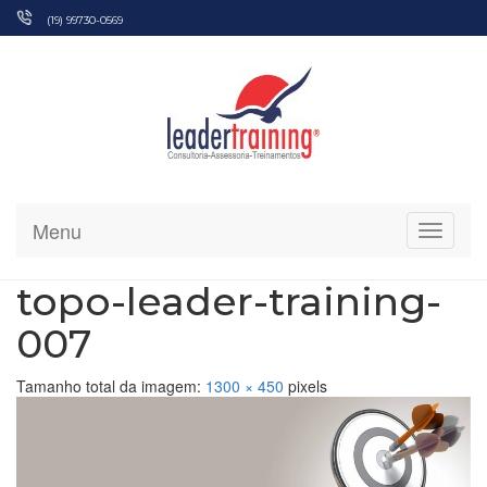
Pular
(19) 99730-0569
para
o
conteúdo
Menu
Alterna
topo-leader-training-
007
Tamanho total da imagem:
1300
×
450
pixels