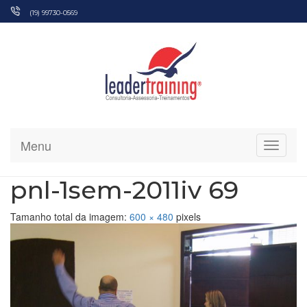
Pular
(19) 99730-0569
para
o
conteúdo
Menu
Alterna
pnl-1sem-2011iv 69
Tamanho total da imagem:
600
×
480
pixels