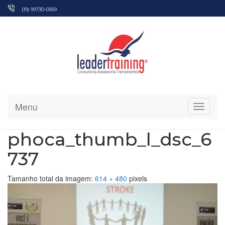
Pular
(19) 99730-0569
para
o
conteúdo
Menu
Alterna
phoca_thumb_l_dsc_6
737
Tamanho total da imagem:
614
×
480
pixels