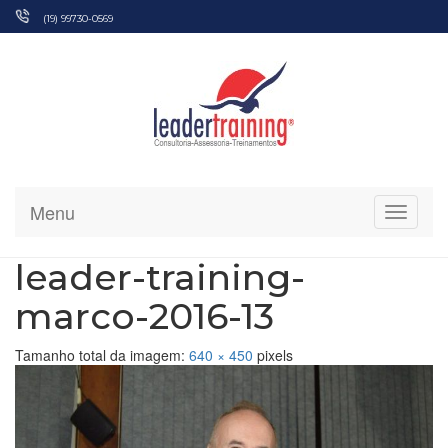
Pular
(19) 99730-0569
para
o
conteúdo
Menu
Alterna
leader-training-
marco-2016-13
Tamanho total da imagem:
640
×
450
pixels