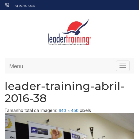
Pular
(19) 99730-0569
para
o
conteúdo
Menu
Alterna
leader-training-abril-
2016-38
Tamanho total da imagem:
640
×
450
pixels