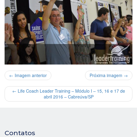
← Imagem anterior
Próxima imagem →
←
Life Coach Leader Training – Módulo I – 15, 16 e 17 de
abril 2016 – Cabreúva/SP
Contatos