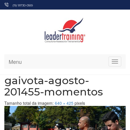
Pular
(19) 99730-0569
para
o
conteúdo
Menu
Alterna
gaivota-agosto-
201455-momentos
Tamanho total da imagem:
640
×
425
pixels