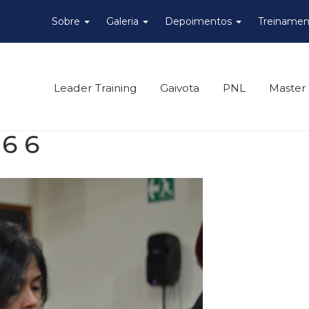
Sobre
Galeria
Depoimentos
Treinamen
Leader Training
Gaivota
PNL
Master
6 6