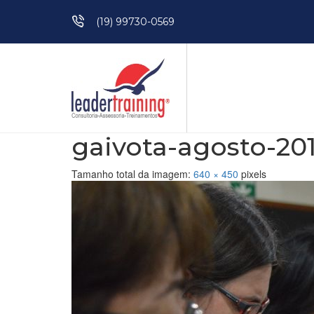
Pular para o conteúdo
(19) 99730-0569
gaivota-agosto-201
Tamanho total da imagem:
640
×
450
pixels