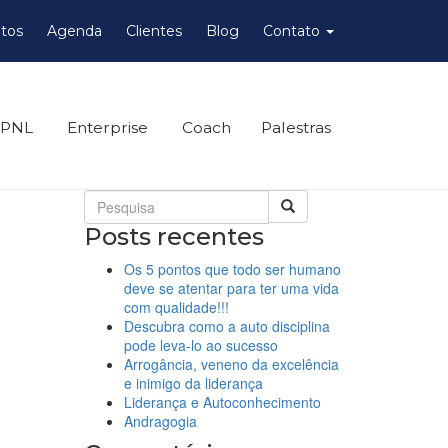
tos
Agenda
Clientes
Blog
Contato
 PNL
Enterprise
Coach
Palestras
Posts recentes
Os 5 pontos que todo ser humano
deve se atentar para ter uma vida
com qualidade!!!
Descubra como a auto disciplina
pode leva-lo ao sucesso
Arrogância, veneno da excelência
e inimigo da liderança
Liderança e Autoconhecimento
Andragogia