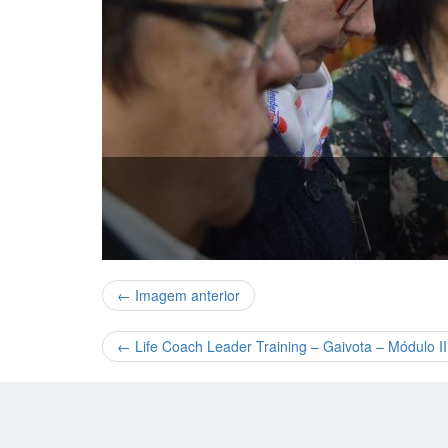
← Imagem anterior
←
Life Coach Leader Training – Gaivota – Módulo I