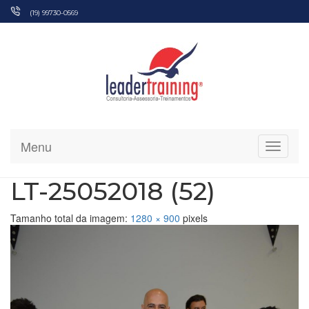
Pular
(19) 99730-0569
para
o
conteúdo
Menu
Alterna
LT-25052018 (52)
Tamanho total da imagem:
1280
×
900
pixels