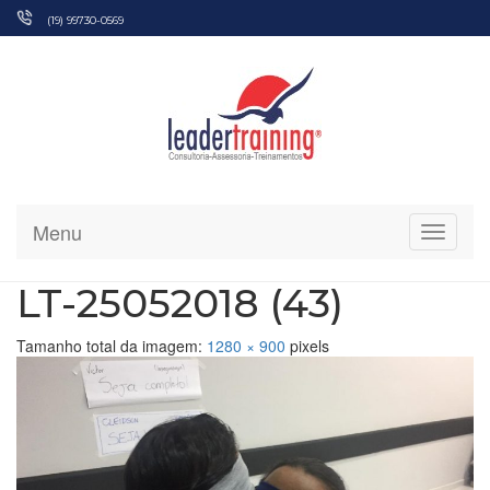
Pular
(19) 99730-0569
para
o
conteúdo
Menu
Alterna
LT-25052018 (43)
Tamanho total da imagem:
1280
×
900
pixels