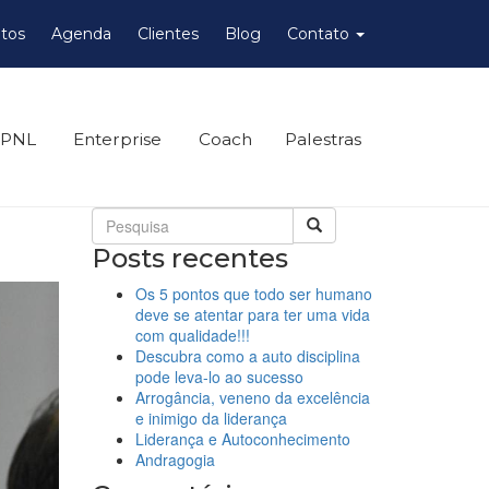
tos
Agenda
Clientes
Blog
Contato
 PNL
Enterprise
Coach
Palestras
Posts recentes
Os 5 pontos que todo ser humano
deve se atentar para ter uma vida
com qualidade!!!
Descubra como a auto disciplina
pode leva-lo ao sucesso
Arrogância, veneno da excelência
e inimigo da liderança
Liderança e Autoconhecimento
Andragogia