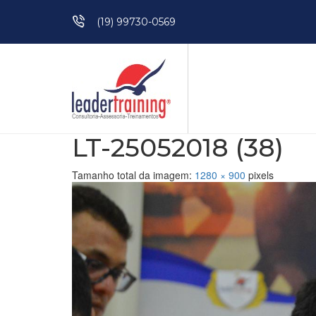
Pular para o conteúdo
(19) 99730-0569
LT-25052018 (38)
Tamanho total da imagem:
1280
×
900
pixels