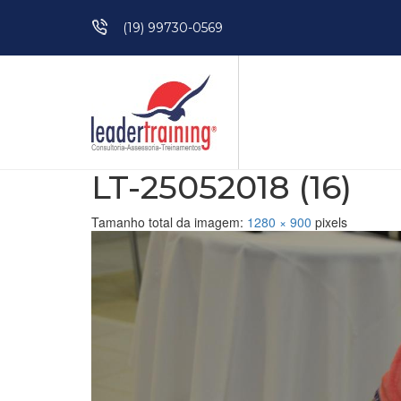
Pular para o conteúdo
(19) 99730-0569
LT-25052018 (16)
Tamanho total da imagem:
1280
×
900
pixels