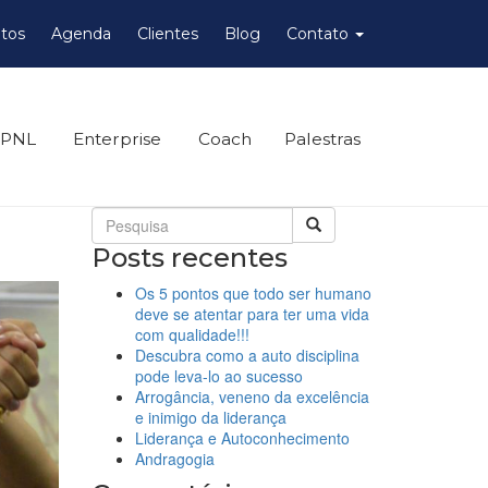
tos
Agenda
Clientes
Blog
Contato
 PNL
Enterprise
Coach
Palestras
Posts recentes
Os 5 pontos que todo ser humano
deve se atentar para ter uma vida
com qualidade!!!
Descubra como a auto disciplina
pode leva-lo ao sucesso
Arrogância, veneno da excelência
e inimigo da liderança
Liderança e Autoconhecimento
Andragogia