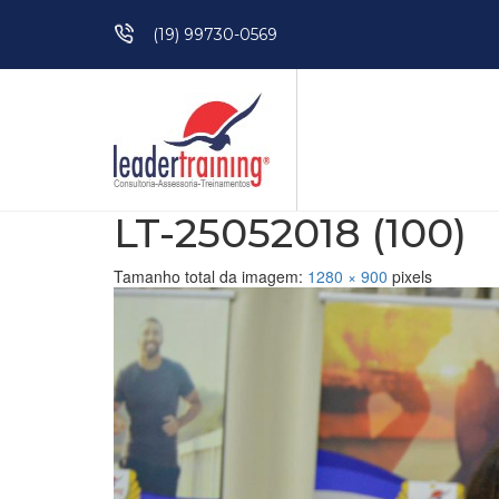
Pular para o conteúdo
(19) 99730-0569
LT-25052018 (100)
Tamanho total da imagem:
1280
×
900
pixels