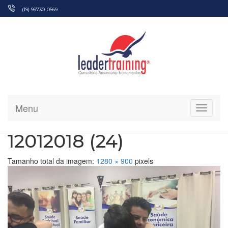
Pular
(19) 99730-0569
para
o
conteúdo
Menu
Alterna
12012018 (24)
Tamanho total da imagem:
1280
×
900
pixels