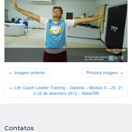
← Imagem anterior
Próxima imagem →
←
Life Coach Leader Training – Gaivota – Módulo II – 20, 21
e 22 de setembro 2012 – Natal/RN
Contatos