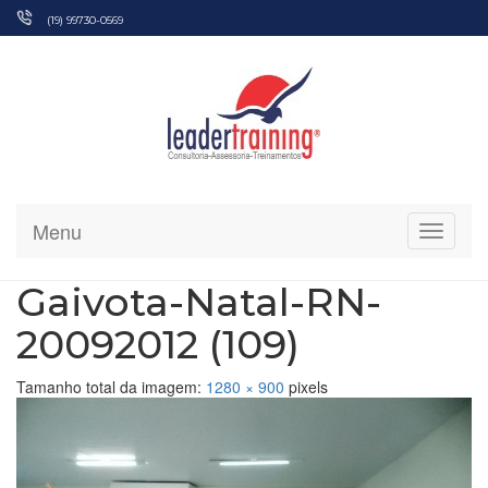
Pular
(19) 99730-0569
para
o
conteúdo
Menu
Alterna
Gaivota-Natal-RN-
20092012 (109)
Tamanho total da imagem:
1280
×
900
pixels