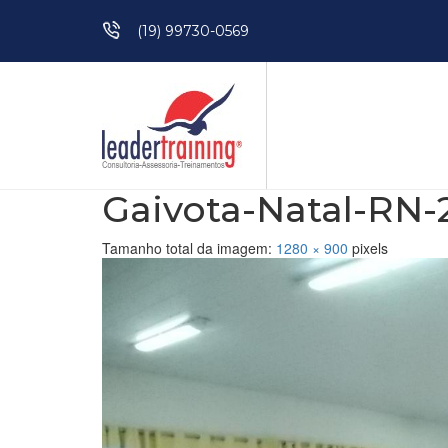
Pular para o conteúdo
(19) 99730-0569
Gaivota-Natal-RN-2
Tamanho total da imagem:
1280
×
900
pixels