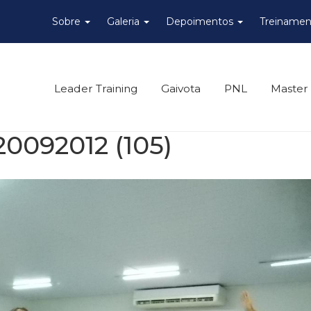
Sobre
Galeria
Depoimentos
Treinamen
Leader Training
Gaivota
PNL
Master
0092012 (105)