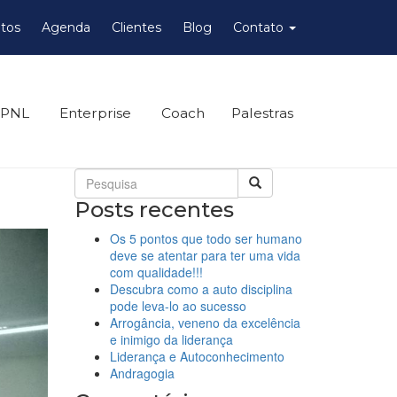
tos
Agenda
Clientes
Blog
Contato
 PNL
Enterprise
Coach
Palestras
Posts recentes
Os 5 pontos que todo ser humano
deve se atentar para ter uma vida
com qualidade!!!
Descubra como a auto disciplina
pode leva-lo ao sucesso
Arrogância, veneno da excelência
e inimigo da liderança
Liderança e Autoconhecimento
Andragogia