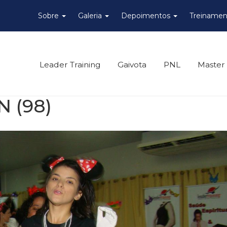
Sobre
Galeria
Depoimentos
Treinamen
Leader Training
Gaivota
PNL
Master
N (98)