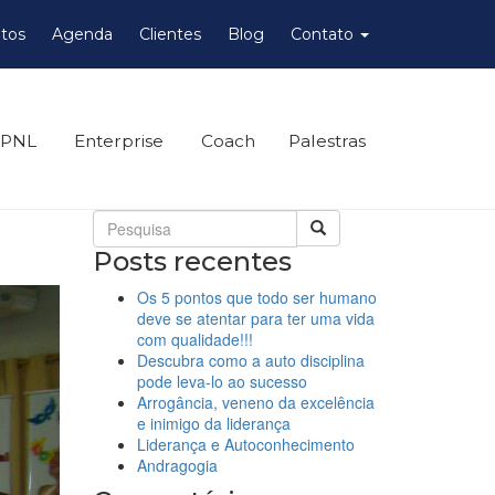
tos
Agenda
Clientes
Blog
Contato
 PNL
Enterprise
Coach
Palestras
Posts recentes
Os 5 pontos que todo ser humano
deve se atentar para ter uma vida
com qualidade!!!
Descubra como a auto disciplina
pode leva-lo ao sucesso
Arrogância, veneno da excelência
e inimigo da liderança
Liderança e Autoconhecimento
Andragogia