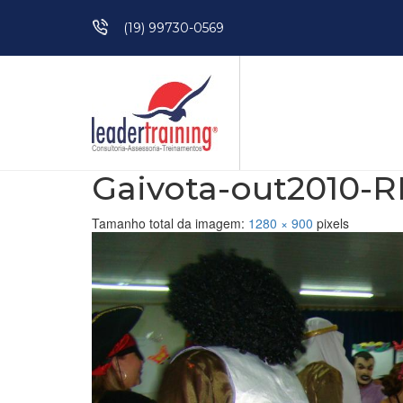
Pular para o conteúdo
(19) 99730-0569
Gaivota-out2010-R
Tamanho total da imagem:
1280
×
900
pixels