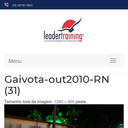
Pular
(19) 99730-0569
para
o
conteúdo
Menu
Alterna
Gaivota-out2010-RN
(31)
Tamanho total da imagem:
1280
×
900
pixels