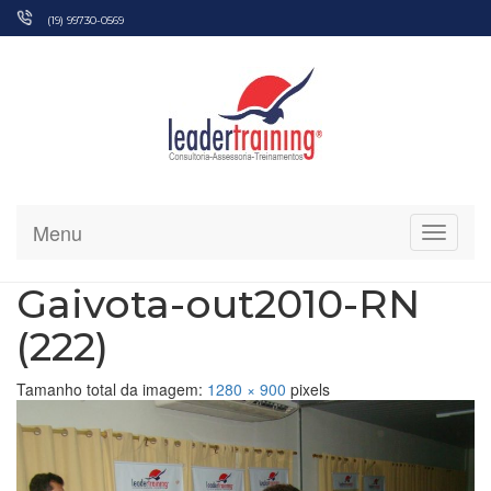
Pular
(19) 99730-0569
para
o
conteúdo
Menu
Alterna
Gaivota-out2010-RN
(222)
Tamanho total da imagem:
1280
×
900
pixels