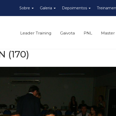
Sobre
Galeria
Depoimentos
Treinamen
Leader Training
Gaivota
PNL
Master
 (170)