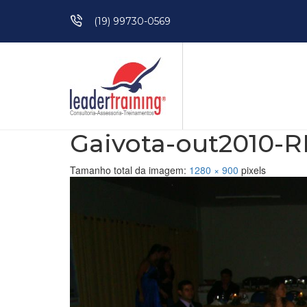
Pular para o conteúdo
(19) 99730-0569
Gaivota-out2010-RN
Tamanho total da imagem:
1280
×
900
pixels