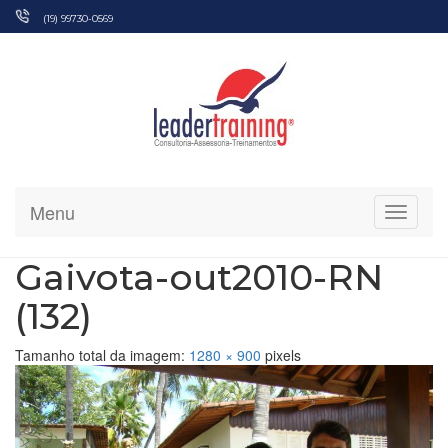
Pular
(19) 99730-0569
para
o
conteúdo
Menu
Alterna
Gaivota-out2010-RN
(132)
Tamanho total da imagem:
1280
×
900
pixels