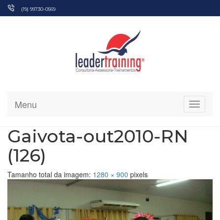
Pular
(19) 99730-0569
para
o
conteúdo
Menu
Alterna
Gaivota-out2010-RN
(126)
Tamanho total da imagem:
1280
×
900
pixels