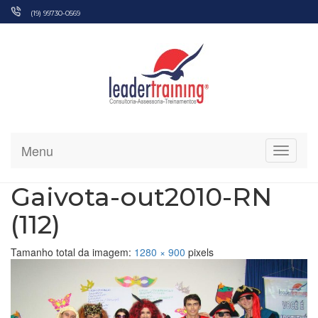
Pular
(19) 99730-0569
para
o
conteúdo
Menu
Alterna
Gaivota-out2010-RN
(112)
Tamanho total da imagem:
1280
×
900
pixels