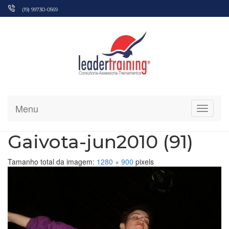
Pular
(19) 99730-0569
para
o
conteúdo
Menu
Alterna
Gaivota-jun2010 (91)
Tamanho total da imagem:
1280
×
900
pixels