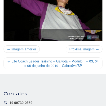
← Imagem anterior
Próxima imagem →
←
Life Coach Leader Training – Gaivota – Módulo II – 03, 04
e 05 de junho de 2010 – Cabreúva/SP
Contatos
19 99730-0569