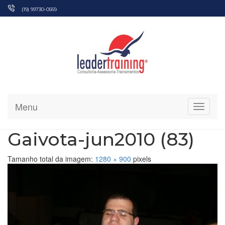
Pular
(19) 99730-0569
para
o
conteúdo
Menu
Alterna
Gaivota-jun2010 (83)
Tamanho total da imagem:
1280
×
900
pixels