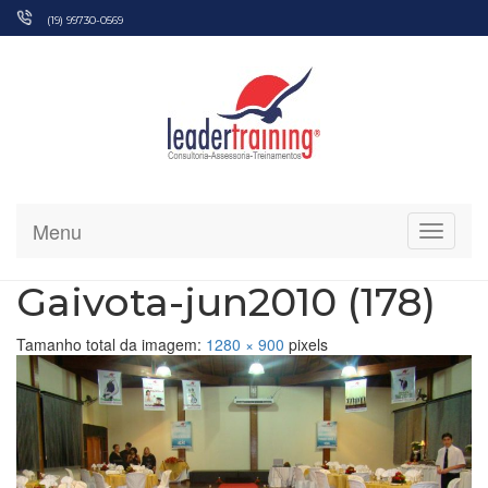
Pular
(19) 99730-0569
para
o
conteúdo
Menu
Alterna
Gaivota-jun2010 (178)
Tamanho total da imagem:
1280
×
900
pixels