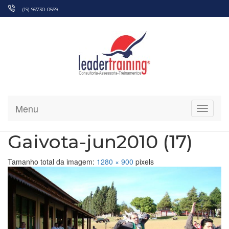
Pular
(19) 99730-0569
para
o
conteúdo
Menu
Alterna
Gaivota-jun2010 (17)
Tamanho total da imagem:
1280
×
900
pixels