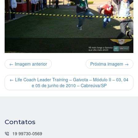
← Imagem anterior
Próxima imagem →
←
Life Coach Leader Training – Gaivota – Módulo II – 03, 04
e 05 de junho de 2010 – Cabreúva/SP
Contatos
19 99730-0569