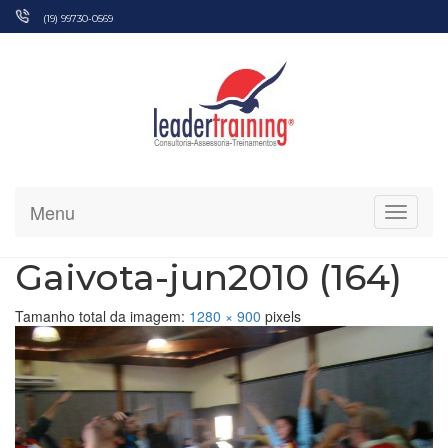
Pular
(19) 99730-0569
para
o
conteúdo
Menu
Alterna
Gaivota-jun2010 (164)
Tamanho total da imagem:
1280
×
900
pixels