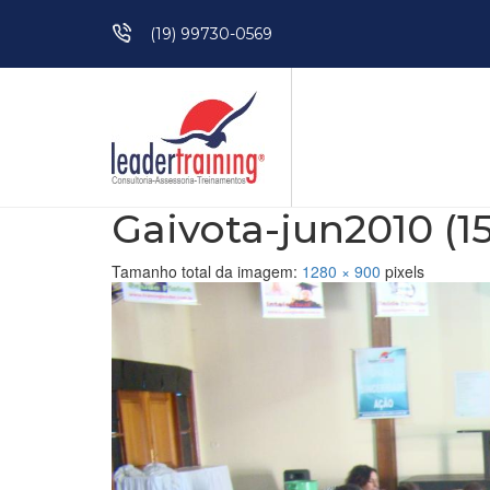
Pular para o conteúdo
(19) 99730-0569
Gaivota-jun2010 (1
Tamanho total da imagem:
1280
×
900
pixels