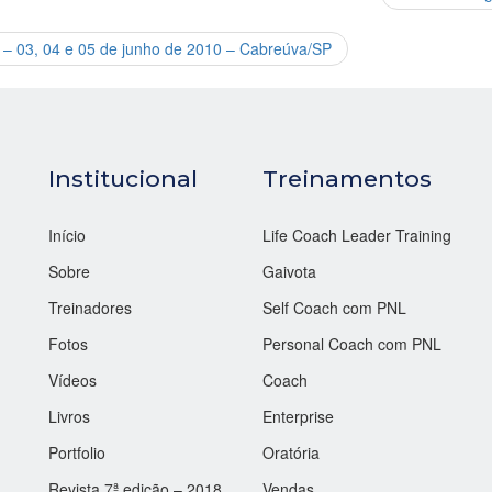
I – 03, 04 e 05 de junho de 2010 – Cabreúva/SP
Institucional
Treinamentos
Início
Life Coach Leader Training
Sobre
Gaivota
Treinadores
Self Coach com PNL
Fotos
Personal Coach com PNL
Vídeos
Coach
Livros
Enterprise
Portfolio
Oratória
Revista 7ª edição – 2018
Vendas