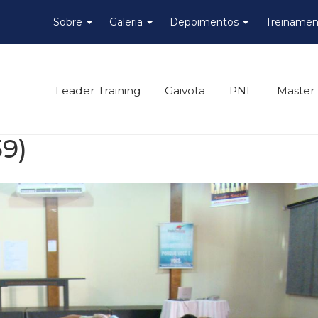
Sobre
Galeria
Depoimentos
Treinamen
Leader Training
Gaivota
PNL
Master
59)