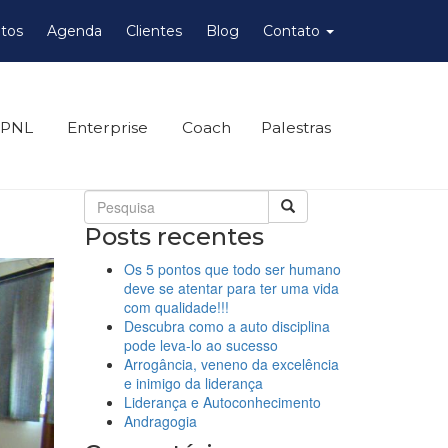
tos
Agenda
Clientes
Blog
Contato
 PNL
Enterprise
Coach
Palestras
Posts recentes
Os 5 pontos que todo ser humano
deve se atentar para ter uma vida
com qualidade!!!
Descubra como a auto disciplina
pode leva-lo ao sucesso
Arrogância, veneno da excelência
e inimigo da liderança
Liderança e Autoconhecimento
Andragogia