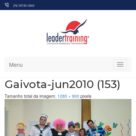
Pular
(19) 99730-0569
para
o
conteúdo
Menu
Alterna
Gaivota-jun2010 (153)
Tamanho total da imagem:
1280
×
900
pixels