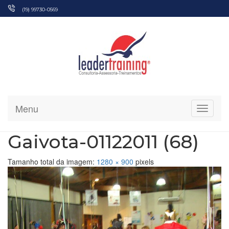
Pular
(19) 99730-0569
para
o
conteúdo
Menu
Alterna
Gaivota-01122011 (68)
Tamanho total da imagem:
1280
×
900
pixels