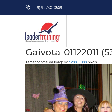
Pular para o conteúdo
(19) 99730-0569
Gaivota-01122011 (5
Tamanho total da imagem:
1280
×
900
pixels