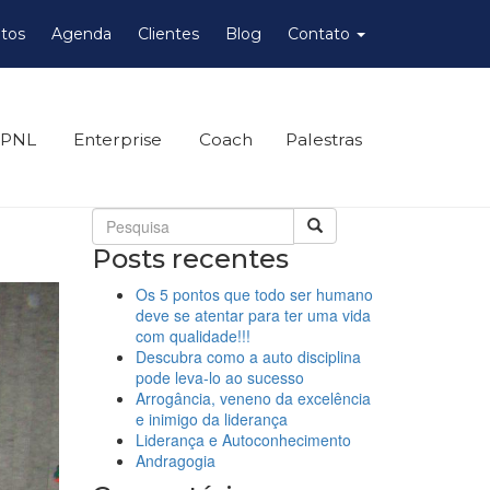
tos
Agenda
Clientes
Blog
Contato
 PNL
Enterprise
Coach
Palestras
Posts recentes
Os 5 pontos que todo ser humano
deve se atentar para ter uma vida
com qualidade!!!
Descubra como a auto disciplina
pode leva-lo ao sucesso
Arrogância, veneno da excelência
e inimigo da liderança
Liderança e Autoconhecimento
Andragogia