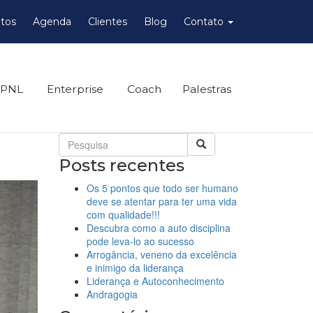
tos
Agenda
Clientes
Blog
Contato
 PNL
Enterprise
Coach
Palestras
Posts recentes
Os 5 pontos que todo ser humano
deve se atentar para ter uma vida
com qualidade!!!
Descubra como a auto disciplina
pode leva-lo ao sucesso
Arrogância, veneno da excelência
e inimigo da liderança
Liderança e Autoconhecimento
Andragogia