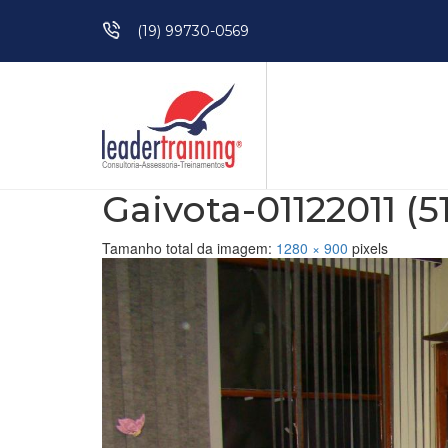
Pular para o conteúdo
(19) 99730-0569
Gaivota-01122011 (51
Tamanho total da imagem:
1280
×
900
pixels