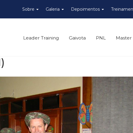
Sobre
Galeria
Depoimentos
Treinamen
Leader Training
Gaivota
PNL
Master
)