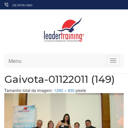
Pular
(19) 99730-0569
para
o
conteúdo
Menu
Alterna
Gaivota-01122011 (149)
Tamanho total da imagem:
1280
×
900
pixels