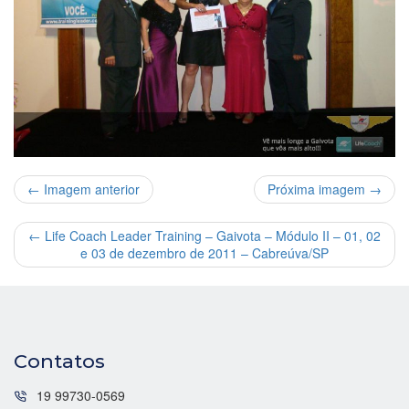
← Imagem anterior
Próxima imagem →
←
Life Coach Leader Training – Gaivota – Módulo II – 01, 02
e 03 de dezembro de 2011 – Cabreúva/SP
Contatos
19 99730-0569