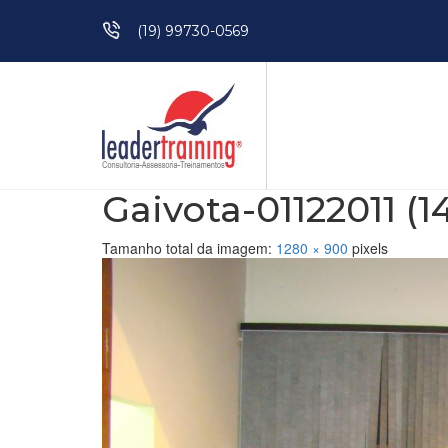
Pular para o conteúdo
(19) 99730-0569
Gaivota-01122011 (1
Tamanho total da imagem:
1280
×
900
pixels