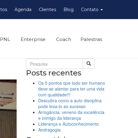
tos
Agenda
Clientes
Blog
Contato
 PNL
Enterprise
Coach
Palestras
Posts recentes
Os 5 pontos que todo ser humano
deve se atentar para ter uma vida
com qualidade!!!
Descubra como a auto disciplina
pode leva-lo ao sucesso
Arrogância, veneno da excelência
e inimigo da liderança
Liderança e Autoconhecimento
Andragogia