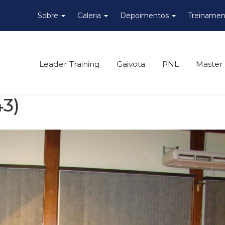
Sobre
Galeria
Depoimentos
Treinamen
Leader Training
Gaivota
PNL
Master
43)