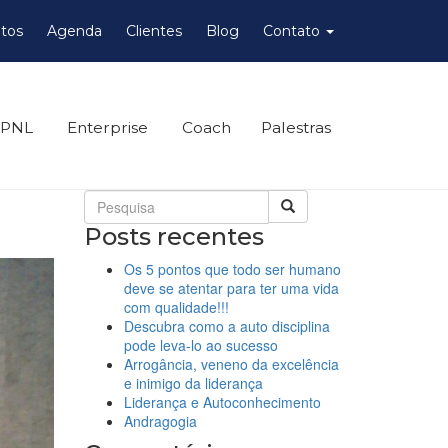
tos
Agenda
Clientes
Blog
Contato
 PNL
Enterprise
Coach
Palestras
Posts recentes
Os 5 pontos que todo ser humano
deve se atentar para ter uma vida
com qualidade!!!
Descubra como a auto disciplina
pode leva-lo ao sucesso
Arrogância, veneno da excelência
e inimigo da liderança
Liderança e Autoconhecimento
Andragogia